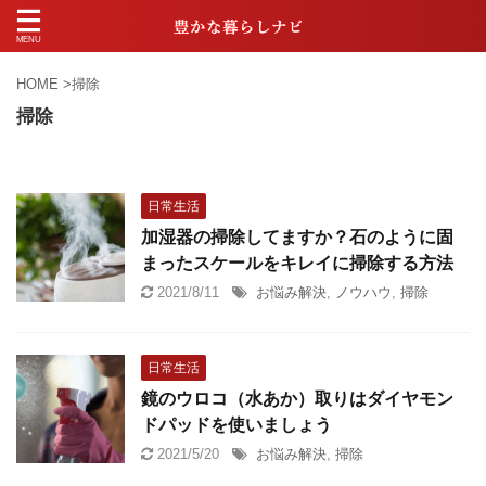
HOME
>
掃除
掃除
日常生活
加湿器の掃除してますか？石のように固
まったスケールをキレイに掃除する方法
2021/8/11
お悩み解決
,
ノウハウ
,
掃除
日常生活
鏡のウロコ（水あか）取りはダイヤモン
ドパッドを使いましょう
2021/5/20
お悩み解決
,
掃除