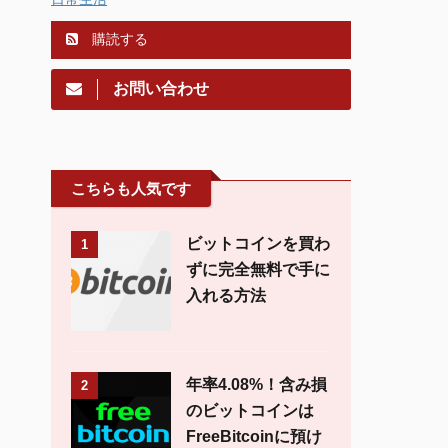
購読する
お問い合わせ
こちらも人気です
ビットコインを買わ
1
ずに完全無料で手に
入れる方法
年率4.08%！含み損
2
のビットコインは
FreeBitcoinに預け