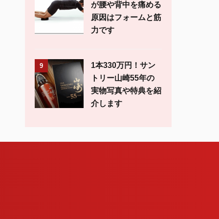
が腰や背中を痛める
原因はフォームと筋
力です
1本330万円！サン
9
トリー山崎55年の
実物写真や特典を紹
介します