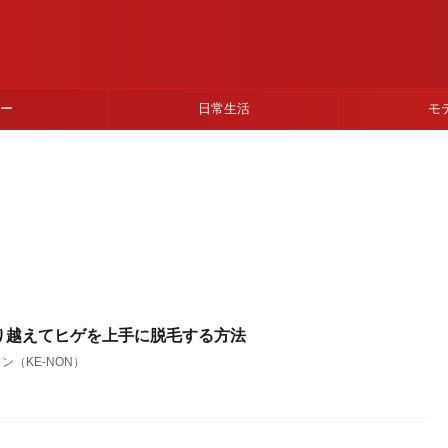
ネー
日常生活
モ
り越えてヒゲを上手に脱毛する方法
ン（KE-NON）