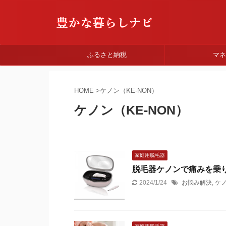
ふるさと納税
マ
HOME
>
ケノン（KE-NON）
ケノン（KE-NON）
家庭用脱毛器
脱毛器ケノンで痛みを乗
2024/1/24
お悩み解決
,
ケノ