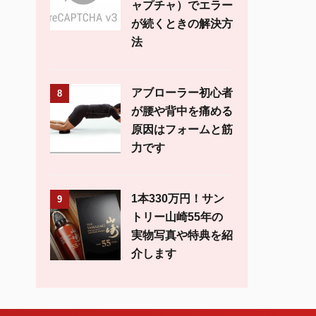
ャプチャ）でエラー
が続くときの解決方
法
アブローラー初心者
8
が腰や背中を痛める
原因はフォームと筋
力です
1本330万円！サン
9
トリー山崎55年の
実物写真や特典を紹
介します