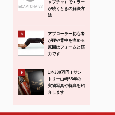
ャプチャ）でエラー
が続くときの解決方
法
アブローラー初心者
8
が腰や背中を痛める
原因はフォームと筋
力です
1本330万円！サン
9
トリー山崎55年の
実物写真や特典を紹
介します