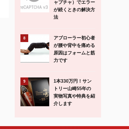
ャプチャ）でエラー
が続くときの解決方
法
アブローラー初心者
8
が腰や背中を痛める
原因はフォームと筋
力です
1本330万円！サン
9
トリー山崎55年の
実物写真や特典を紹
介します