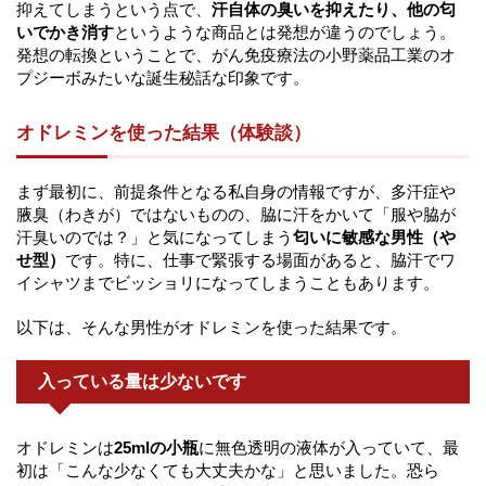
抑えてしまうという点で、
汗自体の臭いを抑えたり、他の匂
いでかき消す
というような商品とは発想が違うのでしょう。
発想の転換ということで、がん免疫療法の小野薬品工業のオ
プジーボみたいな誕生秘話な印象です。
オドレミンを使った結果（体験談）
まず最初に、前提条件となる私自身の情報ですが、多汗症や
腋臭（わきが）ではないものの、脇に汗をかいて「服や脇が
汗臭いのでは？」と気になってしまう
匂いに敏感な男性（や
せ型）
です。特に、仕事で緊張する場面があると、脇汗でワ
イシャツまでビッショリになってしまうこともあります。
以下は、そんな男性がオドレミンを使った結果です。
入っている量は少ないです
オドレミンは
25mlの小瓶
に無色透明の液体が入っていて、最
初は「こんな少なくても大丈夫かな」と思いました。恐ら