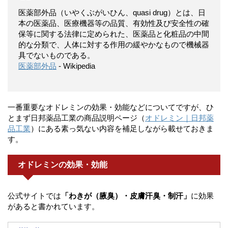
医薬部外品（いやくぶがいひん、quasi drug）とは、日
本の医薬品、医療機器等の品質、有効性及び安全性の確
保等に関する法律に定められた、医薬品と化粧品の中間
的な分類で、人体に対する作用の緩やかなもので機械器
具でないものである。
医薬部外品
- Wikipedia
一番重要なオドレミンの効果・効能などについてですが、ひ
とまず日邦薬品工業の商品説明ページ（
オドレミン｜日邦薬
品工業
）にある素っ気ない内容を補足しながら載せておきま
す。
オドレミンの効果・効能
公式サイトでは
「わきが（腋臭）・皮膚汗臭・制汗」
に効果
があると書かれています。