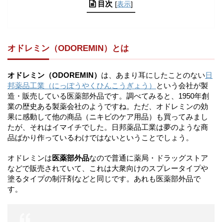
目次
[
表示
]
オドレミン（ODOREMIN）とは
オドレミン（ODOREMIN）
は、あまり耳にしたことのない
日
邦薬品工業（にっぽうやくひんこうぎょう）
という会社が製
造・販売している医薬部外品です。調べてみると、1950年創
業の歴史ある製薬会社のようですね。ただ、オドレミンの効
果に感動して他の商品（ニキビのケア用品）も買ってみまし
たが、それはイマイチでした。日邦薬品工業は夢のような商
品ばかり作っているわけではないということでしょう。
オドレミンは
医薬部外品
なので普通に薬局・ドラッグストア
などで販売されていて、これは大衆向けのスプレータイプや
塗るタイプの制汗剤などと同じです。あれも医薬部外品で
す。