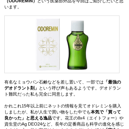
（ODOREMIN）
という医薬部外品を今回はご紹介したいと思
います。
有名なミョウバン石鹸などを差し置いて、一部では
「最強の
デオドラント剤」
という呼び声もあるようです。デオドラン
ト難民だった私も完全に同意します。
かれこれ15年以上前にネットの情報を見てオドレミンを購入
しましたが、私が人生で買い物をした中でも
本気で「買って
良かった」と思える逸品
です。花王の8x4（エイトフォー）や
資生堂のAg DEO24など、長年の定番商品も科学の進化を感じ