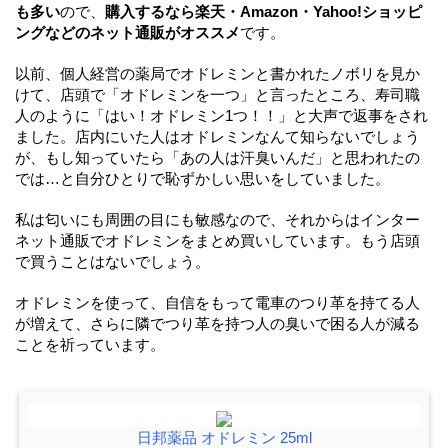
も多い
ので、
購入するなら楽天・Amazon・Yahoo!ショッピ
ングなどのネット通販がオススメ
です。
以前、個人経営の薬局でオドレミンと書かれたノボリを見か
けて、店頭で「オドレミンを一つ」と言ったところ、寿司職
人のように「はい！オドレミン1つ！！」と大声で返事をされ
ました。店内にいた人はオドレミンなんて知らないでしょう
が、もし知っていたら「あの人は汗臭いんだ」と思われたの
では…と自分ひとりで恥ずかしい思いをしていました。
私は匂いにも周囲の目にも敏感なので、それからはインター
ネット通販でオドレミンをまとめ買いしています。もう店頭
で買うことはないでしょう。
オドレミンを使って、自信をもって電車のつり革を持てる人
が増えて、さらに隣でつり革を持つ人の臭いで困る人が減る
ことを祈っています。
日邦薬品 オドレミン 25ml