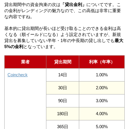
貸出期間中の資金拘束の次は
「貸出金利」
についてです。こ
の金利がレンディングの魅力なので、この高低は非常に重要
な内容ですね。
基本的に貸出期間が長いほど受け取ることのできる金利は高
くなる（順イールドになる）よう設定されていますが、新規
貸出を募集していない半年・1年の中長期の貸し出しでも
最大
5%の金利
となっています。
業者
貸出期間
利率（年率）
Coincheck
14日
1.00%
30日
2.00%
90日
3.00%
180日
4.00%
365日
5.00%