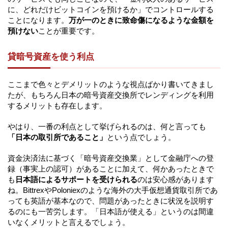
に、どれだけビットコインを預けるか」でコントロールする
ことになります。
万が一のときに致命傷になるような金額を
預けない
ことが重要です。
貸暗号資産を使う利点
ここまで色々とデメリットのような視点ばかり書いてきまし
たが、もちろん日本の暗号資産交換所でレンディングを利用
するメリットも存在します。
やはり、一番の利点として挙げられるのは、何と言っても
「日本の取引所であること」
という点でしょう。
資金決済法に基づく「暗号資産交換業」として金融庁への登
録（事実上の認可）があることに加えて、何かあったときで
も
日本語によるサポートを受けられる
のは安心感があります
ね。BittrexやPoloniexのような海外の大手仮想通貨取引所であ
っても英語が基本なので、問題があったときに状況を説明す
るのにも一苦労します。「日本語が使える」というのは間違
いなくメリットと言えるでしょう。