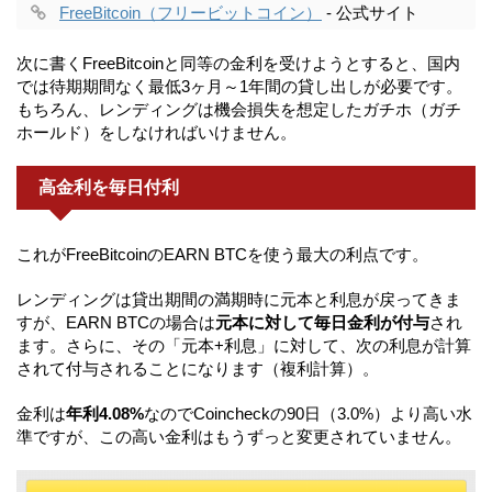
FreeBitcoin（フリービットコイン）
- 公式サイト
次に書くFreeBitcoinと同等の金利を受けようとすると、国内
では待期期間なく最低3ヶ月～1年間の貸し出しが必要です。
もちろん、レンディングは機会損失を想定したガチホ（ガチ
ホールド）をしなければいけません。
高金利を毎日付利
これがFreeBitcoinのEARN BTCを使う最大の利点です。
レンディングは貸出期間の満期時に元本と利息が戻ってきま
すが、EARN BTCの場合は
元本に対して毎日金利が付与
され
ます。さらに、その「元本+利息」に対して、次の利息が計算
されて付与されることになります（複利計算）。
金利は
年利4.08%
なのでCoincheckの90日（3.0%）より高い水
準ですが、この高い金利はもうずっと変更されていません。