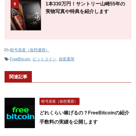
1本330万円！サントリー山崎55年の
9
実物写真や特典を紹介します
-
暗号資産（仮想通貨）
-
FreeBitcoin
,
ビットコイン
,
資産運用
関連記事
暗号資産（仮想通貨）
どれくらい稼げるの？FreeBitcoinの紹介
手数料の実績を公開します