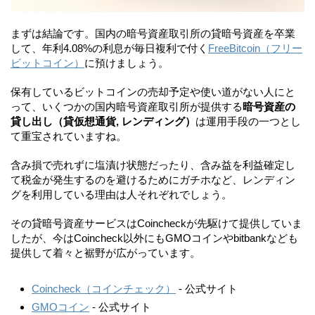
まずは結論です。国内の暗号資産取引所の貸暗号資産を卒業
して、年利4.08%の利息が毎日複利で付く
FreeBitcoin（フリー
ビットコイン）
に預けましょう。
保有しているビットコインの売却予定や使い道がない人にと
って、いくつかの国内暗号資産取引所が提供する
暗号資産の
貸し出し（貸仮想通貨, レンディング）
は運用手段の一つとし
て重宝されていますね。
含み損で売れずに塩漬け状態だったり、含み益を利益確定し
て税金が発生するのを避けるためにガチホなど、レンディン
グを利用している理由は人それぞれでしょう。
その貸暗号資産サービスはCoincheckが先駆けて提供していま
したが、今はCoincheck以外にもGMOコインやbitbankなども
提供して着々と裾野が広がっています。
Coincheck（コインチェック）
- 公式サイト
GMOコイン
- 公式サイト