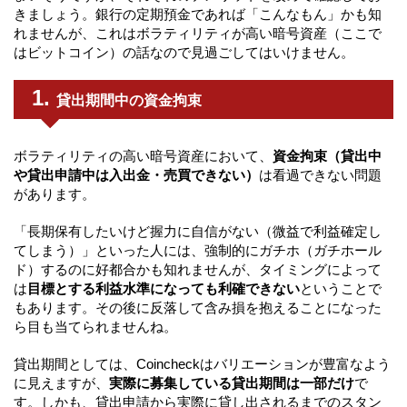
きましょう。銀行の定期預金であれば「こんなもん」かも知
れませんが、これはボラティリティが高い暗号資産（ここで
はビットコイン）の話なので見過ごしてはいけません。
貸出期間中の資金拘束
ボラティリティの高い暗号資産において、
資金拘束（貸出中
や貸出申請中は入出金・売買できない）
は看過できない問題
があります。
「長期保有したいけど握力に自信がない（微益で利益確定し
てしまう）」といった人には、強制的にガチホ（ガチホール
ド）するのに好都合かも知れませんが、タイミングによって
は
目標とする利益水準になっても利確できない
ということで
もあります。その後に反落して含み損を抱えることになった
ら目も当てられませんね。
貸出期間としては、Coincheckはバリエーションが豊富なよう
に見えますが、
実際に募集している貸出期間は一部だけ
で
す。しかも、貸出申請から実際に貸し出されるまでのスタン