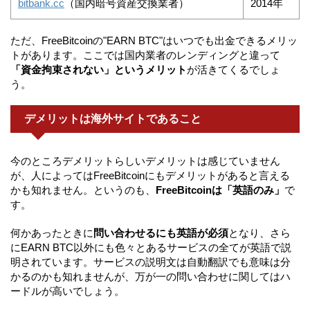
bitbank.cc
（国内暗号資産交換業者）
2014年
ただ、FreeBitcoinの"EARN BTC"はいつでも出金できるメリッ
トがあります。ここでは国内業者のレンディングと違って
「資金拘束されない」というメリット
が活きてくるでしょ
う。
デメリットは海外サイトであること
今のところデメリットらしいデメリットは感じていません
が、人によってはFreeBitcoinにもデメリットがあると言える
かも知れません。というのも、
FreeBitcoinは「英語のみ」
で
す。
何かあったときに
問い合わせるにも英語が必須
となり、さら
にEARN BTC以外にも色々とあるサービスの全てが英語で説
明されています。サービスの説明文は自動翻訳でも意味は分
かるのかも知れませんが、万が一の問い合わせに関してはハ
ードルが高いでしょう。