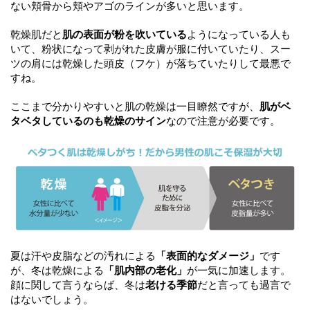
ない頬骨から頬やアゴのラインが多いと思います。
乾燥肌だと
肌の表面が粉を吹いている
ようになっている人も
いて、粉状になって剥がれた皮膚が服に付いていたり、スー
ツの肩には乾燥した頭皮（フケ）が落ちていたりして最悪で
すね。
ここまで分かりやすいと肌の乾燥は一目瞭然ですが、
肌がベ
タベタしているのも乾燥のサイン
なので注意が必要です。
夏は汗や皮脂などの汚れによる
「表面的なダメージ」
です
が、冬は乾燥による
「肌内部の老化」
が一気に加速します。
顔に関して言うならば、冬は
老ける季節
だと言っても過言で
はないでしょう。