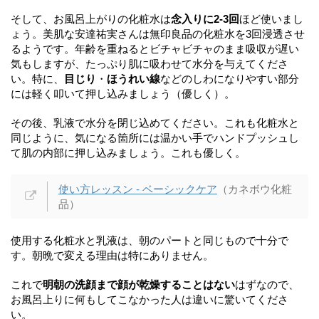
そして、お風呂上がりの化粧水は
念入りに2-3回
ほど使いまし
ょう。美肌な安達祐実さんは無印良品の化粧水を3回浸透させ
るようです。年齢を重ねるとビチャビチャのまま吸収が遅い
気もしますが、たっぷり肌に吸わせて水分を与えてくださ
い。特に、
目じり
・
ほうれい線
などのしわになりやすい部分
には軽く叩いて押し込みましょう（優しく）。
その後、乳液で水分を閉じ込めてください。これも化粧水と
同じように、気になる箇所には温かい手でハンドプッシュし
て肌の内部に押し込みましょう。これも優しく。
使い方レッスン - ベーシックケア
（カネボウ化粧
品）
使用する化粧水と乳液は、朝のパートと同じもので十分で
す。朝晩で変える理由は特にありません。
これで
明朝の洗顔まで顔が乾燥することはない
はずなので、
お風呂上りに何もしてこなかった人は違いに驚いてくださ
い。