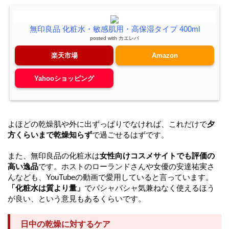
無印良品 化粧水・敏感肌用・高保湿タイプ 400ml
posted with
カエレバ
楽天市場
Amazon
Yahooショッピング
よほどの乾燥肌や外に出ずっぱりでなければ、これだけで
夕
方くらいまで乾燥知らず
で過ごせるはずです。
また、無印良品の化粧水は
女性向けコスメサイトでも評価の
高い逸品
です。ホストのローランドさんや女優の安達祐実さ
んなども、YouTubeの動画で愛用していると言っています。
「化粧水は質より量」
でバシャバシャ気兼ねなく使えるほう
が良い、という意見もあるくらいです。
日中の乾燥に対するケア