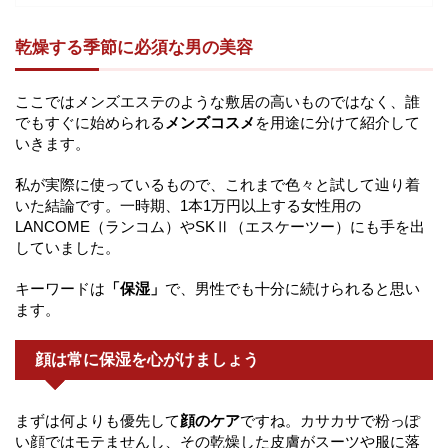
乾燥する季節に必須な男の美容
ここではメンズエステのような敷居の高いものではなく、誰
でもすぐに始められる
メンズコスメ
を用途に分けて紹介して
いきます。
私が実際に使っているもので、これまで色々と試して辿り着
いた結論です。一時期、1本1万円以上する女性用の
LANCOME（ランコム）やSKⅡ（エスケーツー）にも手を出
していました。
キーワードは
「保湿」
で、男性でも十分に続けられると思い
ます。
顔は常に保湿を心がけましょう
まずは何よりも優先して
顔のケア
ですね。カサカサで粉っぽ
い顔ではモテませんし、その乾燥した皮膚がスーツや服に落