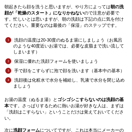
朝起きたら顔を洗うと思いますが、やり方によっては
朝の洗
顔が「乾燥のスタート」になりかねない
ので注意が必要で
す。忙しいとは思いますが、朝の洗顔は下記の点に気を付け
てください。重要なのは最後の「保湿」のステップです。
洗顔の温度は20-30度のぬるま湯にしましょう（お風呂
のような40度近いお湯では、必要な皮脂まで洗い流して
しまいます）
保湿に優れた洗顔フォームを使いましょう
手で顔をこすらずに泡で顔を洗います（基本中の基本）
洗顔後は化粧水で水分を補給し、乳液で水分を閉じ込め
ましょう
お湯の温度（ぬるま湯）と
ゴシゴシこすらないのは洗顔の基
本
です。さっぱりするために熱いお湯が好きな人は、まずは
「洗顔はこすらない」ということだけは覚えておいてくださ
い。
次に
洗顔フォーム
についてですが、これは本当にメーカーの