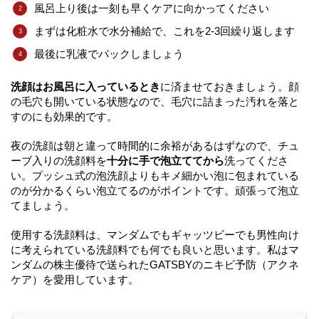
風呂上り後は一刻も早くケアに向かってください
まずは化粧水で水分補給で、これを2-3回繰り返します
最後に乳液でパックしましょう
洗顔はお風呂に入っているとき
に済ませておきましょう。顔
の毛穴も開いている状態なので、毛穴に詰まった汚れを落と
すのにも効果的です。
夜の洗顔は朝と違って時間的に余裕があるはずなので、チュ
ーブ入りの洗顔料を
十分に手で泡立ててから
洗ってくださ
い。プッシュ式の泡洗顔よりもキメ細かい泡に包まれている
のが分かるくらい泡立てるのがポイントです。頑張って泡立
てましょう。
使用する洗顔料は、マンダムでもギャッツビーでも男性向け
に考えられている洗顔料でも何でも良いと思います。私はマ
ンダムの株主優待で送られたGATSBYのニキビ予防（アクネ
ケア）を愛用しています。