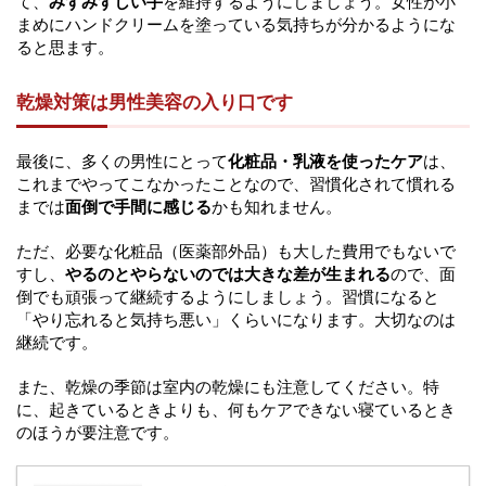
て、
みずみずしい手
を維持するようにしましょう。女性が小
まめにハンドクリームを塗っている気持ちが分かるようにな
ると思ます。
乾燥対策は男性美容の入り口です
最後に、多くの男性にとって
化粧品・乳液を使ったケア
は、
これまでやってこなかったことなので、習慣化されて慣れる
までは
面倒で手間に感じる
かも知れません。
ただ、必要な化粧品（医薬部外品）も大した費用でもないで
すし、
やるのとやらないのでは大きな差が生まれる
ので、面
倒でも頑張って継続するようにしましょう。習慣になると
「やり忘れると気持ち悪い」くらいになります。大切なのは
継続です。
また、乾燥の季節は室内の乾燥にも注意してください。特
に、起きているときよりも、何もケアできない寝ているとき
のほうが要注意です。