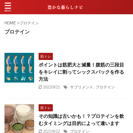
HOME
>
プロテイン
プロテイン
筋トレ
ポイントは筋肥大と減量！腹筋の三段目
をキレイに割ってシックスパックを作る
方法
2022/9/21
サプリメント
,
プロテイン
筋トレ
その知識は古いかも！？プロテインを飲
むタイミングは目的によって違います
2022/8/22
プロテイン