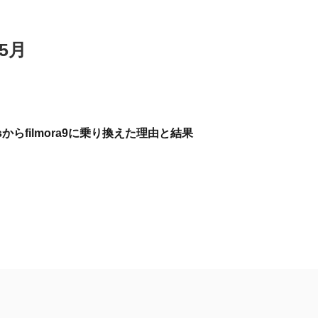
5月
mentsからfilmora9に乗り換えた理由と結果