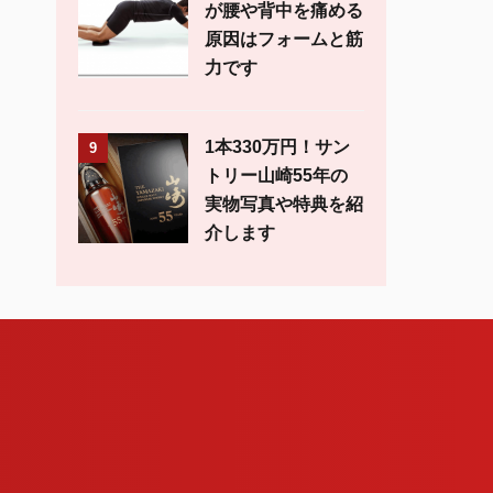
が腰や背中を痛める
原因はフォームと筋
力です
1本330万円！サン
9
トリー山崎55年の
実物写真や特典を紹
介します