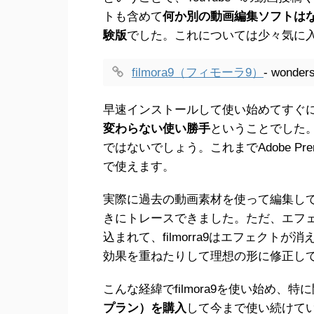
トも含めて
何か別の動画編集ソフトは
験版
でした。これについては少々気に
filmora9（フィモーラ9）
- wond
早速インストールして使い始めてすぐ
変わらない使い勝手
ということでした
ではないでしょう。これまでAdobe Prem
で使えます。
実際に過去の動画素材を使って編集し
きにトレースできました。ただ、エフェクトはA
込まれて、filmorra9はエフェク
効果を重ねたりして理想の形に修正し
こんな経緯でfilmora9を使い始め、
プラン）を購入
して今まで使い続けて