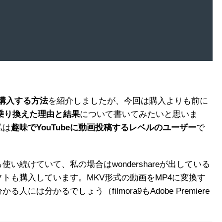
に購入する方法
を紹介しましたが、今回は購入よりも前に
tsから乗り換えた理由と結果
について書いてみたいと思いま
私は
趣味でYouTubeに動画投稿するレベルのユーザー
で
い続けていて、私の場合はwondershareが出している
トも購入しています。MKV形式の動画をMP4に変換す
は分かるでしょう（filmora9もAdobe Premiere