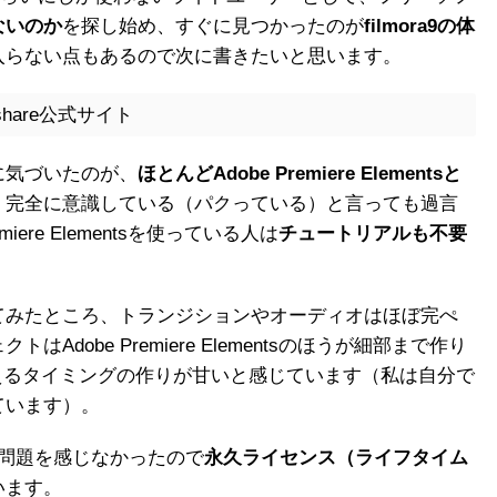
ないのか
を探し始め、すぐに見つかったのが
filmora9の体
入らない点もあるので次に書きたいと思います。
ershare公式サイト
に気づいたのが、
ほとんどAdobe Premiere Elementsと
。完全に意識している（パクっている）と言っても過言
iere Elementsを使っている人は
チュートリアルも不要
てみたところ、トランジションやオーディオはほぼ完ぺ
dobe Premiere Elementsのほうが細部まで作り
トが消えるタイミングの作りが甘いと感じています（私は自分で
ています）。
特に問題を感じなかったので
永久ライセンス（ライフタイム
います。