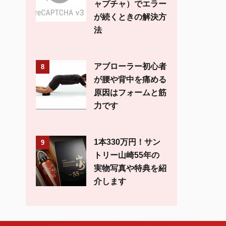
ャプチャ）でエラー
が続くときの解決方
法
アブローラー初心者
8
が腰や背中を痛める
原因はフォームと筋
力です
1本330万円！サン
9
トリー山崎55年の
実物写真や特典を紹
介します