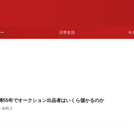
ネー
日常生活
モ
山崎55年でオークション出品者はいくら儲かるのか
・副収入