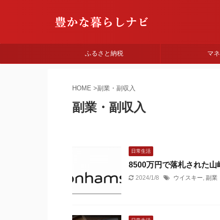
ふるさと納税
マ
HOME
>
副業・副収入
副業・副収入
日常生活
8500万円で落札された
2024/1/8
ウイスキー
,
副業