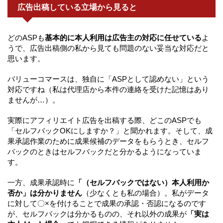
広告出稿している立場から見ると
どのASPも
基本的に本人利用は広告主の対応に任せている
よ
うで、広告出稿側の私から見ても問題のない妥当な対応だと
思います。
バリューコマースは、独自に「ASPとして認めない」という
対応ですね（私は代理店から本件の連絡を受けた記憶はあり
ませんが…）。
実際にアフィリエイト広告を出稿する際、どこのASPでも
「セルフバックOKにしますか？」と聞かれます。そして、成
果承認作業のために成果候補のデータをもらうとき、セルフ
バックのときはセルフバックだと分かるようになっていま
す。
一方、成果承認時に
「（セルフバックではない）本人利用か
否か」は分かりません
（少なくとも私の場合）。私がデータ
に対して〇×を付けることで成果の承認・否認になるのです
が、セルフバックは分かるものの、それ以外の成果が
「実は