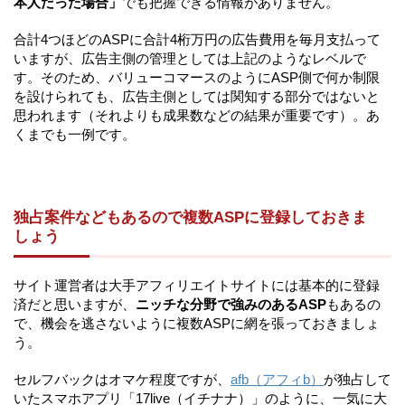
本人だった場合」
でも把握できる情報がありません。
合計4つほどのASPに合計4桁万円の広告費用を毎月支払って
いますが、広告主側の管理としては上記のようなレベルで
す。そのため、バリューコマースのようにASP側で何か制限
を設けられても、広告主側としては関知する部分ではないと
思われます（それよりも成果数などの結果が重要です）。あ
くまでも一例です。
独占案件などもあるので複数ASPに登録しておきま
しょう
サイト運営者は大手アフィリエイトサイトには基本的に登録
済だと思いますが、
ニッチな分野で強みのあるASP
もあるの
で、機会を逃さないように複数ASPに網を張っておきましょ
う。
セルフバックはオマケ程度ですが、
afb（アフィb）
が独占して
いたスマホアプリ「17live（イチナナ）」のように、一気に大