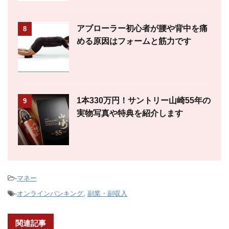
アブローラー初心者が腰や背中を痛
8
める原因はフォームと筋力です
1本330万円！サントリー山崎55年の
9
実物写真や特典を紹介します
-
マネー
-
オンラインバンキング
,
副業・副収入
関連記事