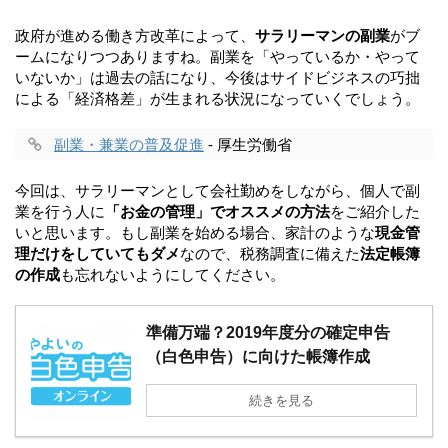
政府が進める働き方改革によって、
サラリーマンの副業
がブ
ームになりつつありますね。副業を「やっているか・やって
いないか」は過去の話になり、今後はサイドビジネスの巧拙
による「経済格差」が生まれる状況になっていくでしょう。
副業・兼業の普及促進
- 厚生労働省
今回は、サラリーマンとして会社勤めをしながら、個人で副
業を行う人に
「お金の管理」でオススメの方法
をご紹介した
いと思います。もし副業を始める場合、家計のような
現金管
理だけをしていてもダメ
なので、税務調査に備えた
法定帳簿
の作成
も忘れないようにしてください。
準備万端？2019年度分の確定申告
（白色申告）に向けた帳簿作成
続きを見る