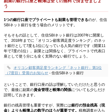
副業の銀行口座と帳簿は全ての無料で済ませましょ
う
1つの銀行口座でプライベートも副業も管理できる
のが、住信
SBIネット銀行を使う場合のメリットです。
そもそもの話として、住信SBIネット銀行は2007年に開業し
て、2018年までに「オリコン顧客満足度ランキング」のネッ
ト銀行として7度も1位になっている人気の銀行です（開業11
年で7度の1位）。副業とは関係なく、プライベートで代表口
座として使う分にも全く支障のない銀行でしょう。
オリコン顧客満足度ランキング「ネット銀行」第1位
（7度目）受賞のお知らせ
- 住信SBIネット銀行
ということで、銀行口座の話は理解していただけたと思うの
で、最後に副業の
資金管理と帳簿の関係
についても少しだけ
説明しておきます。
銀行の残高管理も重要ですが、実際には
銀行の預金残高（現
金）よりも帳簿上の数字のほうが重要です。
税務調査が入ら