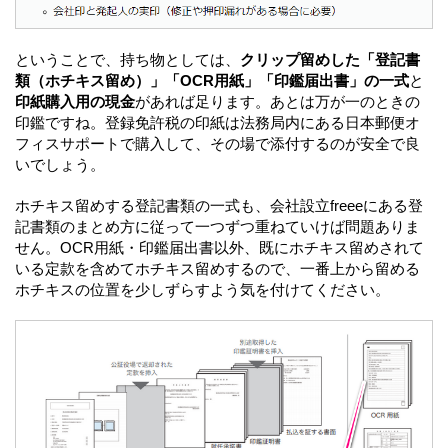
ということで、持ち物としては、
クリップ留めした「登記書
類（ホチキス留め）」「OCR用紙」「印鑑届出書」の一式
と
印紙購入用の現金
があれば足ります。あとは万が一のときの
印鑑ですね。登録免許税の印紙は法務局内にある日本郵便オ
フィスサポートで購入して、その場で添付するのが安全で良
いでしょう。
ホチキス留めする登記書類の一式も、会社設立freeeにある登
記書類のまとめ方に従って一つずつ重ねていけば問題ありま
せん。OCR用紙・印鑑届出書以外、既にホチキス留めされて
いる定款を含めてホチキス留めするので、一番上から留める
ホチキスの位置を少しずらすよう気を付けてください。