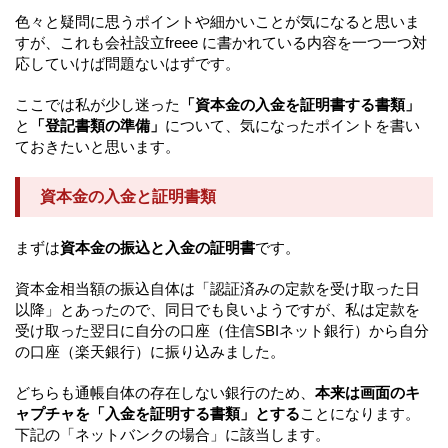
色々と疑問に思うポイントや細かいことが気になると思いま
すが、これも会社設立freee に書かれている内容を一つ一つ対
応していけば問題ないはずです。
ここでは私が少し迷った
「資本金の入金を証明書する書類」
と
「登記書類の準備」
について、気になったポイントを書い
ておきたいと思います。
資本金の入金と証明書類
まずは
資本金の振込と入金の証明書
です。
資本金相当額の振込自体は「認証済みの定款を受け取った日
以降」とあったので、同日でも良いようですが、私は定款を
受け取った翌日に自分の口座（住信SBIネット銀行）から自分
の口座（楽天銀行）に振り込みました。
どちらも通帳自体の存在しない銀行のため、
本来は画面のキ
ャプチャを「入金を証明する書類」とする
ことになります。
下記の「ネットバンクの場合」に該当します。