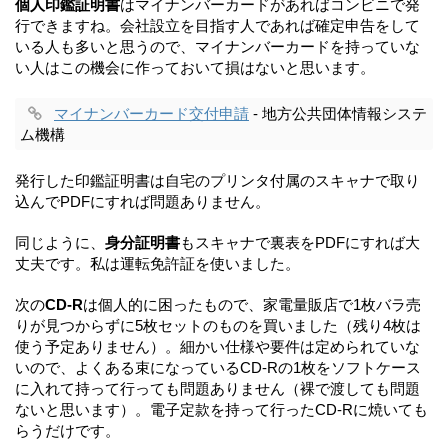
個人印鑑証明書
はマイナンバーカードがあればコンビニで発
行できますね。会社設立を目指す人であれば確定申告をして
いる人も多いと思うので、マイナンバーカードを持っていな
い人はこの機会に作っておいて損はないと思います。
マイナンバーカード交付申請
- 地方公共団体情報システ
ム機構
発行した印鑑証明書は自宅のプリンタ付属のスキャナで取り
込んでPDFにすれば問題ありません。
同じように、
身分証明書
もスキャナで裏表をPDFにすれば大
丈夫です。私は運転免許証を使いました。
次の
CD-R
は個人的に困ったもので、家電量販店で1枚バラ売
りが見つからずに5枚セットのものを買いました（残り4枚は
使う予定ありません）。細かい仕様や要件は定められていな
いので、よくある束になっているCD-Rの1枚をソフトケース
に入れて持って行っても問題ありません（裸で渡しても問題
ないと思います）。電子定款を持って行ったCD-Rに焼いても
らうだけです。