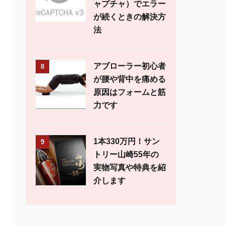
ャプチャ）でエラー
が続くときの解決方
法
アブローラー初心者
8
が腰や背中を痛める
原因はフォームと筋
力です
1本330万円！サン
9
トリー山崎55年の
実物写真や特典を紹
介します