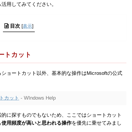
ら活用してみてください。
目次
[
表示
]
ートカット
ョートカット以外、基本的な操作はMicrosoftの公式
ートカット
- WIndows Help
索的に探すものでもないため、ここではショートカット
も
使用頻度が高いと思われる操作
を優先に乗せてみまし