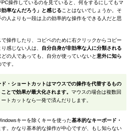
がPC操作しているのを見ていると、何をするにしてもマ
非効率なんだろう」と感じる
ことはないでしょうか。そ
手の人よりも一段は上の効率的な操作をできる人だと思
スで操作したり、コピペのために右クリックからコピー
まり感じない人は、
自分自身が非効率な人に分類される
ほどの人であっても、自分が使っていないと
意外に知ら
のです。
ード・ショートカットはマウスでの操作を代替するもの
うことで効果が最大化されます。
マウスの場合は複数回
ョートカットなら一発で済んだりします。
ndowsキーを除くキーを使った
基本的なキーボード・
ます。かなり基本的な操作が中心ですが、もし知らない