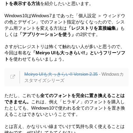
トを表示する方法
を紹介したいと思います。
Windows10はWindows7まであった「個人設定 ＞ ウィンドウ
の色とデザイン」でのフォント指定がなくなったので、シス
テム用フォントを変える方法は
「レジストリを直接編集」
も
しくは
「アプリケーションを使う」
の2択です。
さすがにレジストリは怖くて触れない人が多いと思うので、
今回は有名な
「Meiryo UIも大っきらい!!」というフリーソフ
ト
を使わせてもらいましょう。
Meiryo UIも大っきらい!! Version 2.35
- Windowsカ
スタマイズシリーズ
ただし、これでも
全てのフォントを完全に置き換えることは
できません。
これは、例え「ヒラギノ」のフォントを購入し
たとしても、Windows10で使われる全てのフォントを置き換
えることはできないということです。
とは言え、かなりいい線までいけて気持ち良く使えることは
確かです。ぜひ試してみてください。