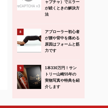
ャプチャ）でエラー
が続くときの解決方
法
アブローラー初心者
8
が腰や背中を痛める
原因はフォームと筋
力です
1本330万円！サン
9
トリー山崎55年の
実物写真や特典を紹
介します