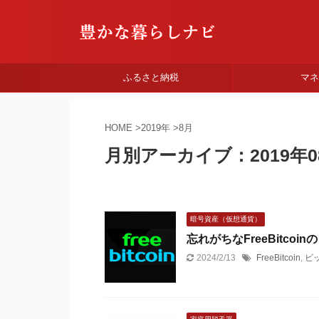
ふるさと納税
マ
HOME
>
2019年
>
8月
月別アーカイブ：2019年0
暗号資産（仮想通貨）
忘れがちなFreeBitco
2024/2/13
FreeBitcoin
,
ビ