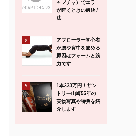
ャプチャ）でエラー
が続くときの解決方
法
アブローラー初心者
8
が腰や背中を痛める
原因はフォームと筋
力です
1本330万円！サン
9
トリー山崎55年の
実物写真や特典を紹
介します